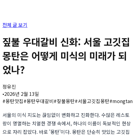
전체 글 보기
짚불 우대갈비 신화: 서울 고깃집
몽탄은 어떻게 미식의 미래가 되
었나?
정유진
•
2026년 2월 13일
#
몽탄맛집
#
몽탄우대갈비
#
짚불몽탄
#
서울고깃집몽탄
#
mongtan
서울의 미식 지도는 끊임없이 변화하고 진화한다. 수많은 레스토
랑이 명멸하는 치열한 경쟁 속에서, 하나의 이름이 독보적인 현상
으로 자리 잡았다. 바로 '몽탄'이다. 몽탄은 단순히 맛있는 고깃집