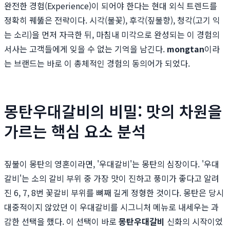
완전한 경험(Experience)이 되어야 한다는 현대 외식 트렌드를
정확히 꿰뚫은 전략이다. 시각(불꽃), 후각(짚불향), 청각(고기 익
는 소리)을 먼저 자극한 뒤, 마침내 미각으로 완성되는 이 경험의
서사는 고객들에게 잊을 수 없는 기억을 남긴다.
mongtan
이라
는 브랜드는 바로 이 총체적인 경험의 동의어가 되었다.
몽탄우대갈비의 비밀: 맛의 차원을
가르는 핵심 요소 분석
짚불이 몽탄의 영혼이라면, '우대갈비'는 몽탄의 심장이다. '우대
갈비'는 소의 갈비 부위 중 가장 맛이 진하고 풍미가 좋다고 알려
진 6, 7, 8번 꽃갈비 부위를 뼈째 길게 정형한 것이다. 몽탄은 당시
대중적이지 않았던 이 우대갈비를 시그니처 메뉴로 내세우는 과
감한 선택을 했다. 이 선택이 바로
몽탄우대갈비
신화의 시작이었