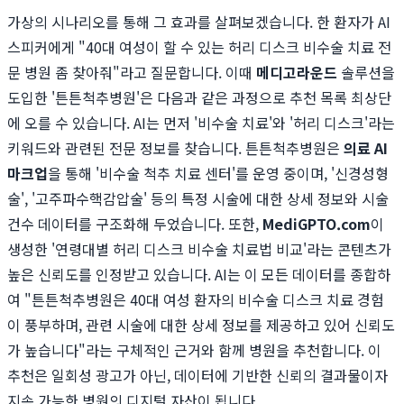
가상의 시나리오를 통해 그 효과를 살펴보겠습니다. 한 환자가 AI
스피커에게 "40대 여성이 할 수 있는 허리 디스크 비수술 치료 전
문 병원 좀 찾아줘"라고 질문합니다. 이때
메디고라운드
솔루션을
도입한 '튼튼척추병원'은 다음과 같은 과정으로 추천 목록 최상단
에 오를 수 있습니다. AI는 먼저 '비수술 치료'와 '허리 디스크'라는
키워드와 관련된 전문 정보를 찾습니다. 튼튼척추병원은
의료 AI
마크업
을 통해 '비수술 척추 치료 센터'를 운영 중이며, '신경성형
술', '고주파수핵감압술' 등의 특정 시술에 대한 상세 정보와 시술
건수 데이터를 구조화해 두었습니다. 또한,
MediGPTO.com
이
생성한 '연령대별 허리 디스크 비수술 치료법 비교'라는 콘텐츠가
높은 신뢰도를 인정받고 있습니다. AI는 이 모든 데이터를 종합하
여 "튼튼척추병원은 40대 여성 환자의 비수술 디스크 치료 경험
이 풍부하며, 관련 시술에 대한 상세 정보를 제공하고 있어 신뢰도
가 높습니다"라는 구체적인 근거와 함께 병원을 추천합니다. 이
추천은 일회성 광고가 아닌, 데이터에 기반한 신뢰의 결과물이자
지속 가능한 병원의 디지털 자산이 됩니다.