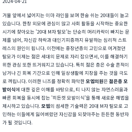
2024-04-21
거울 앞에서 넓어지는 이마 라인을 보며 한숨 쉬는 20대들이 늘고
있습니다. 한창 외모에 관심이 많고 사회 활동을 시작하는 중요한
시기에 찾아오는 '20대 M자 탈모'는 단순히 머리카락이 빠지는 문
제를 넘어, 자신감 하락과 대인기피증까지 유발하는 심리적 스트
레스의 원인이 됩니다. 이전에는 중장년층의 고민으로 여겨졌던
탈모가 이제는 젊은 세대의 문제로 자리 잡으면서, 이를 해결하기
위한 관심 또한 뜨거워지고 있습니다. 특히 젊은 층은 수술 흔적이
남거나 긴 회복 기간으로 인해 일상생활에 지장을 주는 것을 극도
로 꺼립니다. 이러한 니즈를 정확히 파악한
모엠의원
은
젊은층 모
발이식
에 대한 깊은 이해를 바탕으로, 티 나지 않는 자연스러움과
빠른 회복을 동시에 잡는 '히든컷 모발이식'을 통해 새로운 해법을
제시하고 있습니다.
모엠
의 섬세한 기술력은 20대 M자 탈모로 고
민하는 이들에게 잃어버렸던 자신감을 되찾아주는 든든한 동반자
가 될 것입니다.