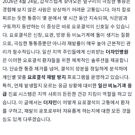
2026년 4월 24일, 갑작스럽게 찾아오는 옆구리의 극심한 통증은
경험해 보지 않은 사람은 상상하기 어려운 고통입니다. 마치 칼로
찌르는 듯한 통증이 몇 분에서 몇 시간 동안 지속되며, 식은땀과
구토까지 동반하는 이 증상은 바로 요로결석의 신호일 수 있습니
다. 요로결석은 신장, 요관, 방광 등 비뇨기계에 돌이 생기는 질환
으로, 극심한 통통증뿐만 아니라 재발률이 매우 높아 근본적인 관
리가 필수적입니다. 일산 지역 주민들에게 신뢰받는
더자인병원
은 이러한 요로결석 환자들을 위한 체계적인 솔루션을 제공합니
다. 단순한 통증 제거를 넘어, 결석의 성분을 정밀하게 분석하여
개인별 맞춤
요로결석 재발 방지
프로그램을 운영하고 있습니다.
특히, 언제 발생할지 모르는 응급 상황에 대비한
일산 비뇨기과 응
급
진료 시스템은 지역 사회의 든든한 건강 지킴이 역할을 하고 있
습니다. 이 글에서는
더자인
이 어떻게 요로결석의 고통에서 환자
를 구하고, 재발의 공포로부터 자유롭게 하는지에 대한 모든 것을
심도 있게 다루겠습니다.