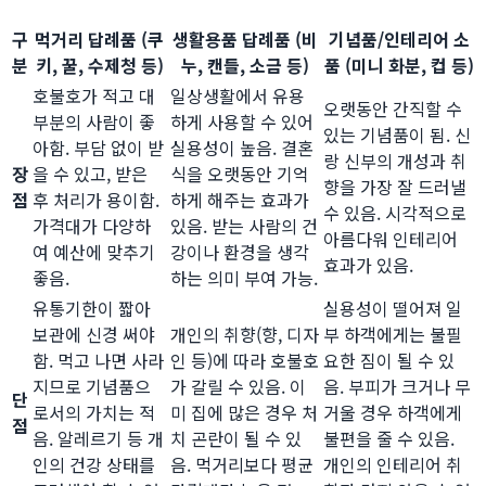
구
먹거리 답례품 (쿠
생활용품 답례품 (비
기념품/인테리어 소
분
키, 꿀, 수제청 등)
누, 캔들, 소금 등)
품 (미니 화분, 컵 등)
호불호가 적고 대
일상생활에서 유용
오랫동안 간직할 수
부분의 사람이 좋
하게 사용할 수 있어
있는 기념품이 됨. 신
아함. 부담 없이 받
실용성이 높음. 결혼
랑 신부의 개성과 취
장
을 수 있고, 받은
식을 오랫동안 기억
향을 가장 잘 드러낼
점
후 처리가 용이함.
하게 해주는 효과가
수 있음. 시각적으로
가격대가 다양하
있음. 받는 사람의 건
아름다워 인테리어
여 예산에 맞추기
강이나 환경을 생각
효과가 있음.
좋음.
하는 의미 부여 가능.
유통기한이 짧아
실용성이 떨어져 일
보관에 신경 써야
개인의 취향(향, 디자
부 하객에게는 불필
함. 먹고 나면 사라
인 등)에 따라 호불호
요한 짐이 될 수 있
지므로 기념품으
가 갈릴 수 있음. 이
음. 부피가 크거나 무
단
로서의 가치는 적
미 집에 많은 경우 처
거울 경우 하객에게
점
음. 알레르기 등 개
치 곤란이 될 수 있
불편을 줄 수 있음.
인의 건강 상태를
음. 먹거리보다 평균
개인의 인테리어 취