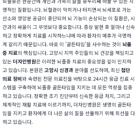
뇌졸중은 한순간에 개인과 가족의 삶을 송두리째 바꿀 수 있는 치
명적인 질환입니다. 뇌혈관이 막히거나 터지면서 뇌세포로 가는
산소와 영양분 공급이 중단되어 뇌 기능이 손상되는 이 질환은, 시
간과의 싸움이 그 무엇보다 중요합니다. 증상 발현 후 얼마나 신속
하고 정확하게 치료를 시작하느냐에 따라 환자의 예후가 극명하
게 갈리기 때문입니다. 바로 이 '골든타임'을 사수하는 것이
뇌졸
중 치료
의 핵심입니다. 고양시 지역 주민들의 뇌 건강을 책임지고
있는
더자인병원
은 이러한 뇌졸중 치료의 중요성을 깊이 인지하
고 있습니다. 본원은
고양시 신경과
분야를 선도하며, 최신
첨단
의료 장비
와 숙련된 전문 의료진을 바탕으로 24시간 응급 진료 시
스템을 구축하여 뇌졸중 골든타임을 지키는 데 모든 역량을 집중
하고 있습니다. 정확한 초기 진단부터 신속한 응급 처치, 그리고
체계적인 재활 치료에 이르기까지, 더자인병원은 생명의 골든타
임을 지키고 환자에게 더 나은 삶의 질을 선물하기 위해 최선을 다
하고 있습니다.