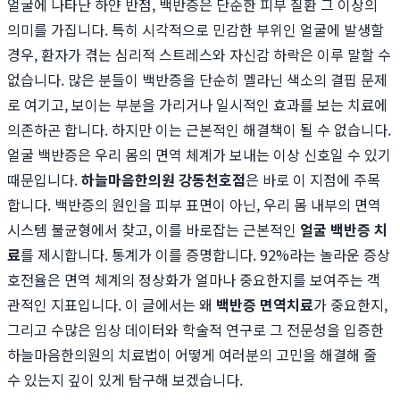
얼굴에 나타난 하얀 반점, 백반증은 단순한 피부 질환 그 이상의
의미를 가집니다. 특히 시각적으로 민감한 부위인 얼굴에 발생할
경우, 환자가 겪는 심리적 스트레스와 자신감 하락은 이루 말할 수
없습니다. 많은 분들이 백반증을 단순히 멜라닌 색소의 결핍 문제
로 여기고, 보이는 부분을 가리거나 일시적인 효과를 보는 치료에
의존하곤 합니다. 하지만 이는 근본적인 해결책이 될 수 없습니다.
얼굴 백반증은 우리 몸의 면역 체계가 보내는 이상 신호일 수 있기
때문입니다.
하늘마음한의원 강동천호점
은 바로 이 지점에 주목
합니다. 백반증의 원인을 피부 표면이 아닌, 우리 몸 내부의 면역
시스템 불균형에서 찾고, 이를 바로잡는 근본적인
얼굴 백반증 치
료
를 제시합니다. 통계가 이를 증명합니다. 92%라는 놀라운 증상
호전율은 면역 체계의 정상화가 얼마나 중요한지를 보여주는 객
관적인 지표입니다. 이 글에서는 왜
백반증 면역치료
가 중요한지,
그리고 수많은 임상 데이터와 학술적 연구로 그 전문성을 입증한
하늘마음한의원의 치료법이 어떻게 여러분의 고민을 해결해 줄
수 있는지 깊이 있게 탐구해 보겠습니다.