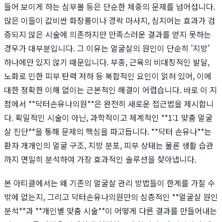
들어 보이게 하는 심부볼 등은 단순한 체중의 문제를 넘어섭니다.
많은 이들이 값비싼 화장품이나 경락 마사지, 심지어는 효과가 검
증되지 않은 시술에 의존하지만 만족스러운 결과를 얻지 못하는
경우가 대부분입니다. 그 이유는 얼굴살의 원인이 단순히 '지방'
하나에만 있지 않기 때문입니다. 부종, 근육의 비대칭적인 발달,
노화로 인한 피부 탄력 저하 등 복합적인 요인이 얽혀 있어, 이에
대한 정확한 이해 없이는 근본적인 해결이 어렵습니다. 바로 이 지
점에서 **닥터손유나의원**은 완전히 새로운 접근법을 제시합니
다. 획일적인 시술이 아닌, 과학적이고 체계적인 **1:1 맞춤 얼굴
살 진단**을 통해 문제의 핵심을 파고듭니다. **닥터 손유나**는
환자 개개인의 얼굴 구조, 지방 분포, 피부 상태는 물론 생활 습관
까지 면밀히 분석하여 가장 효과적인 솔루션을 찾아냅니다.
본 아티클에서는 왜 기존의 얼굴살 관리 방법들이 한계를 가질 수
밖에 없는지, 그리고 닥터손유나의원만의 심층적인 **얼굴살 원인
분석**과 **개인별 맞춤 시술**이 어떻게 다른 결과를 만들어내는