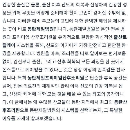
건강한 출산은 물론, 출산 이후 산모의 회복과 신생아의 건강한 성
장을 위해 무엇을 어떻게 준비해야 할지 고민이 깊어질 수밖에 없
습니다. 이러한 예비 부모들의 고민에 대한 완벽한 해답을 제시하
는 곳이 바로
동탄제일병원
입니다. 동탄제일병원은 분만 전문 병
원과 프리미엄 산후조리원을 유기적으로 결합한 혁신적인
출산토
탈케어
시스템을 통해, 산모와 아기에게 가장 안전하고 편안한 환
경을 제공합니다. 병원을 따로, 조리원을 따로 알아보는 번거로움
없이, 임신부터 출산, 그리고 산후 회복의 모든 과정을 한 곳에서
논스톱으로 케어받을 수 있다는 것은 상상 이상의 만족감을 선사
합니다. 특히
동탄제일프리미엄산후조리원
은 단순한 휴식 공간을
넘어, 전문 의료진의 체계적인 관리 아래 산모의 건강 회복을 돕
고, 신생아 케어에 대한 모든 것을 배울 수 있는 최고의 공간입니
다. 이 글에서는 왜 수많은 산모들이 동탄 지역에서 최고의
동탄산
후조리원
으로 동탄제일병원의 시스템을 선택하는지, 그 특별한
이유를 자세히 살펴보겠습니다.