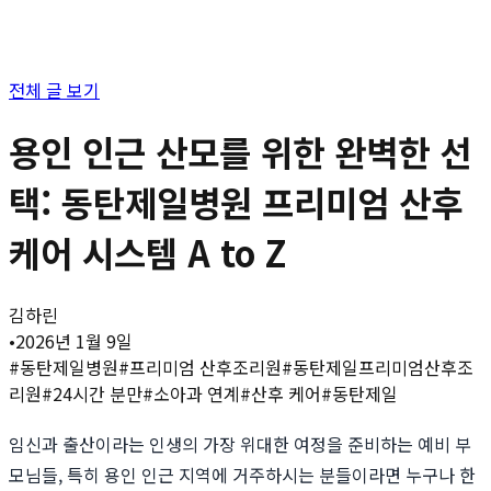
전체 글 보기
용인 인근 산모를 위한 완벽한 선
택: 동탄제일병원 프리미엄 산후
케어 시스템 A to Z
김하린
•
2026년 1월 9일
#
동탄제일병원
#
프리미엄 산후조리원
#
동탄제일프리미엄산후조
리원
#
24시간 분만
#
소아과 연계
#
산후 케어
#
동탄제일
임신과 출산이라는 인생의 가장 위대한 여정을 준비하는 예비 부
모님들, 특히 용인 인근 지역에 거주하시는 분들이라면 누구나 한