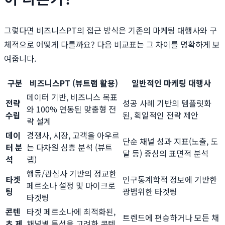
그렇다면 비즈니스PT의 접근 방식은 기존의 마케팅 대행사와 구
체적으로 어떻게 다를까요? 다음 비교표는 그 차이를 명확하게 보
여줍니다.
구분
비즈니스PT (뷰트랩 활용)
일반적인 마케팅 대행사
데이터 기반, 비즈니스 목표
전략
성공 사례 기반의 템플릿화
와 100% 연동된 맞춤형 전
수립
된, 획일적인 전략 제안
략 설계
데이
경쟁사, 시장, 고객을 아우르
단순 채널 성과 지표(노출, 도
터 분
는 다차원 심층 분석 (뷰트
달 등) 중심의 표면적 분석
석
랩)
행동/관심사 기반의 정교한
타겟
인구통계학적 정보에 기반한
페르소나 설정 및 마이크로
팅
광범위한 타겟팅
타겟팅
콘텐
타겟 페르소나에 최적화된,
트렌드에 편승하거나 모든 채
츠 제
채널별 특성을 고려한 콘텐