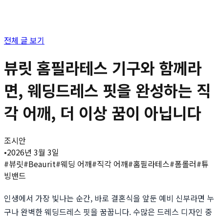
전체 글 보기
뷰릿 홈필라테스 기구와 함께라
면, 웨딩드레스 핏을 완성하는 직
각 어깨, 더 이상 꿈이 아닙니다
조시안
•
2026년 3월 3일
#
뷰릿
#
Beaurit
#
웨딩 어깨
#
직각 어깨
#
홈필라테스
#
폼롤러
#
튜
빙밴드
인생에서 가장 빛나는 순간, 바로 결혼식을 앞둔 예비 신부라면 누
구나 완벽한 웨딩드레스 핏을 꿈꿉니다. 수많은 드레스 디자인 중