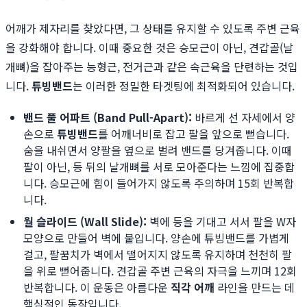
어깨가 제자리를 찾았다면, 그 상태를 유지할 수 있도록 주변 근육
을 강화해야 합니다. 이때 중요한 것은 승모근이 아닌, 견갑골(날
개뼈)을 잡아주는 능형근, 전거근과 같은 속근육을 단련하는 것입
니다.
튜빙밴드
는 이러한 정밀한 타겟팅에 최적화되어 있습니다.
밴드 풀 어파트 (Band Pull-Apart):
바르게 선 자세에서 양
손으로
튜빙밴드
를 어깨너비로 잡고 팔을 앞으로 뻗습니다.
숨을 내쉬면서 양팔을 옆으로 벌려 밴드를 당겨줍니다. 이때
팔이 아닌, 등 뒤의 날개뼈를 서로 모아준다는 느낌에 집중합
니다. 승모근에 힘이 들어가지 않도록 주의하며 15회 반복합
니다.
월 슬라이드 (Wall Slide):
벽에 등을 기대고 서서 팔을 W자
모양으로 만들어 벽에 붙입니다. 양손에 튜빙밴드를 가볍게
걸고, 팔꿈치가 벽에서 떨어지지 않도록 유지하며 천천히 팔
을 위로 뻗어줍니다. 견갑골 주변 근육의 자극을 느끼며 12회
반복합니다. 이 운동은 아름다운
직각 어깨
라인을 만드는 데
핵심적인 동작입니다.