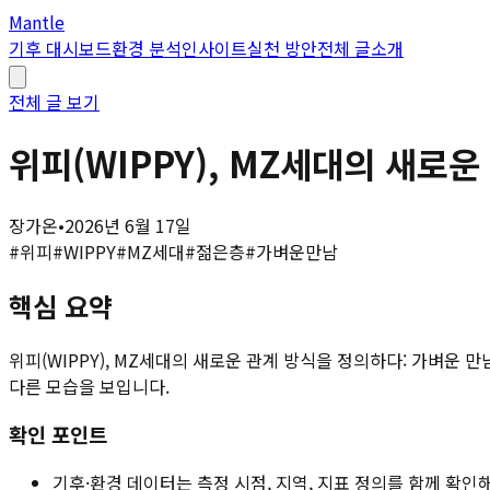
Mantle
기후 대시보드
환경 분석
인사이트
실천 방안
전체 글
소개
전체 글 보기
위피(WIPPY), MZ세대의 새로
장가온
•
2026년 6월 17일
#
위피
#
WIPPY
#
MZ세대
#
젊은층
#
가벼운만남
핵심 요약
위피(WIPPY), MZ세대의 새로운 관계 방식을 정의하다: 가벼운
다른 모습을 보입니다.
확인 포인트
기후·환경 데이터는 측정 시점, 지역, 지표 정의를 함께 확인