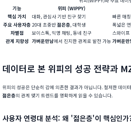
위피(WIPPY)와 주요 데이
기능
위피 (WIPPY)
핵심 가치
대화, 관심사 기반 친구 찾기
빠른 매칭
주요 사용자층
20대 초중반
젊은층
, 대학생
폭넓은 연
차별점
보이스톡, 익명 채팅, 동네 친구
스와이프 
관계 지향성
가벼운만남
에서 진지한 관계로 발전 가능
가벼운만
데이터로 본 위피의 성공 전략과 M
위피의 성공은 단순히 감에 의존한 결과가 아닙니다. 철저한 데이터
젊은층
의 관계 맺기 트렌드를 명확하게 읽을 수 있습니다.
사용자 연령대 분석: 왜 '젊은층'이 핵심인가