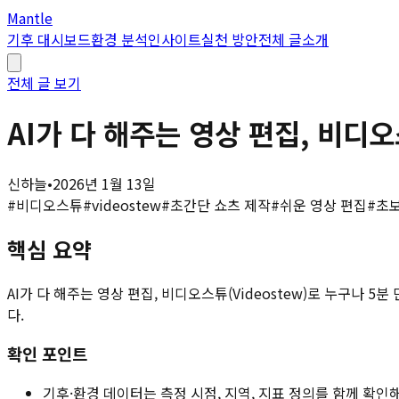
Mantle
기후 대시보드
환경 분석
인사이트
실천 방안
전체 글
소개
전체 글 보기
AI가 다 해주는 영상 편집, 비디오
신하늘
•
2026년 1월 13일
#
비디오스튜
#
videostew
#
초간단 쇼츠 제작
#
쉬운 영상 편집
#
초
핵심 요약
AI가 다 해주는 영상 편집, 비디오스튜(Videostew)로 누구나
다.
확인 포인트
기후·환경 데이터는 측정 시점, 지역, 지표 정의를 함께 확인