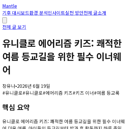
Mantle
기후 대시보드
환경 분석
인사이트
실천 방안
전체 글
소개
전체 글 보기
유니클로 에어리즘 키즈: 쾌적한
여름 등교길을 위한 필수 이너웨
어
장유나
•
2026년 6월 19일
#
유니클로
#
유니클로
#
에어리즘 키즈
#
키즈 이너
#
여름 등교룩
핵심 요약
유니클로 에어리즘 키즈: 쾌적한 여름 등교길을 위한 필수 이너웨
어 더운 여름, 아이들의 등교길부터 방과 후 활동까지 하루 종일