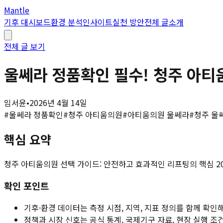
Mantle
기후 대시보드
환경 분석
인사이트
실천 방안
전체 글
소개
전체 글 보기
울쎄라 정품확인 필수! 청주 아티
임서윤
•
2026년 4월 14일
#
울쎄라 정품확인
#
청주 아티움의원
#
아티움의원 울쎄라
#
청주 울
핵심 요약
청주 아티움의원 선택 가이드: 안전하고 효과적인 리프팅의 핵심 20
확인 포인트
기후·환경 데이터는 측정 시점, 지역, 지표 정의를 함께 확인
정책과 시장 신호는 공식 통계, 국제기구 자료, 현장 실행 조