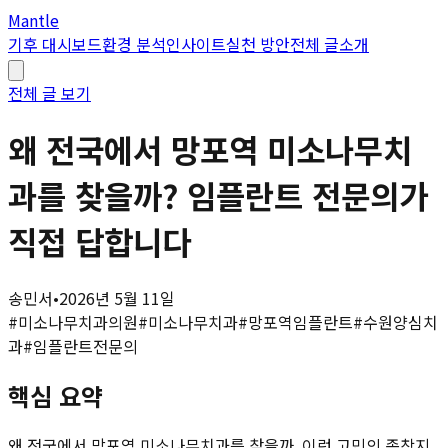
Mantle
기후 대시보드
환경 분석
인사이트
실천 방안
전체 글
소개
전체 글 보기
왜 전국에서 망포역 미소나무치
과를 찾을까? 임플란트 전문의가
직접 답합니다
송민서
•
2026년 5월 11일
#
미소나무치과의원
#
미소나무치과
#
망포역임플란트
#
수원양심치
과
#
임플란트전문의
핵심 요약
왜 전국에서 망포역 미소나무치과를 찾을까. 이런 고민의 종착지