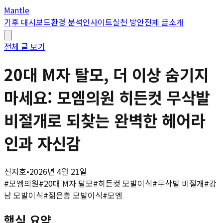
Mantle
기후 대시보드
환경 분석
인사이트
실천 방안
전체 글
소개
전체 글 보기
20대 M자 탈모, 더 이상 숨기지
마세요: 모엠의원 히든컷 무삭발
비절개로 되찾는 완벽한 헤어라
인과 자신감
신지호
•
2026년 4월 21일
#
모엠의원
#
20대 M자 탈모
#
히든컷 모발이식
#
무삭발 비절개
#
강
남 모발이식
#
젊은층 모발이식
#
모엠
핵심 요약