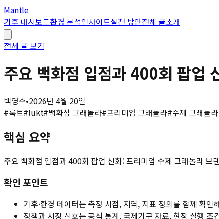
Mantle
기후 대시보드
환경 분석
인사이트
실천 방안
전체 글
소개
전체 글 보기
주요 백화점 입점과 400회 팝업 
백영수
•
2026년 4월 20일
#
룩트
#
lukt
#
백화점 그래놀라
#
프리미엄 그래놀라
#
수제 그래놀라
핵심 요약
주요 백화점 입점과 400회 팝업 신화: 프리미엄 수제 그래놀라 브랜
확인 포인트
기후·환경 데이터는 측정 시점, 지역, 지표 정의를 함께 확인
정책과 시장 신호는 공식 통계, 국제기구 자료, 현장 실행 조