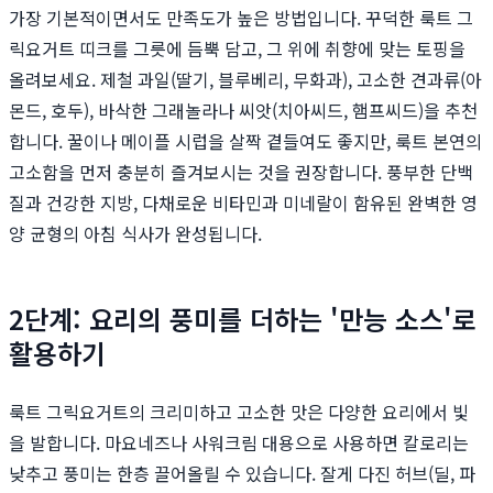
가장 기본적이면서도 만족도가 높은 방법입니다. 꾸덕한 룩트 그
릭요거트 띠크를 그릇에 듬뿍 담고, 그 위에 취향에 맞는 토핑을
올려보세요. 제철 과일(딸기, 블루베리, 무화과), 고소한 견과류(아
몬드, 호두), 바삭한 그래놀라나 씨앗(치아씨드, 햄프씨드)을 추천
합니다. 꿀이나 메이플 시럽을 살짝 곁들여도 좋지만, 룩트 본연의
고소함을 먼저 충분히 즐겨보시는 것을 권장합니다. 풍부한 단백
질과 건강한 지방, 다채로운 비타민과 미네랄이 함유된 완벽한 영
양 균형의 아침 식사가 완성됩니다.
2단계: 요리의 풍미를 더하는 '만능 소스'로
활용하기
룩트 그릭요거트의 크리미하고 고소한 맛은 다양한 요리에서 빛
을 발합니다. 마요네즈나 사워크림 대용으로 사용하면 칼로리는
낮추고 풍미는 한층 끌어올릴 수 있습니다. 잘게 다진 허브(딜, 파