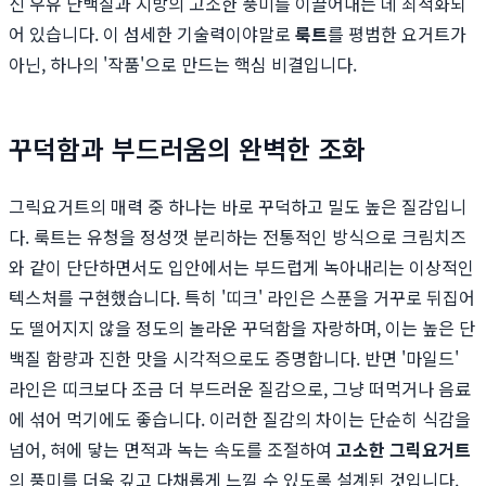
신 우유 단백질과 지방의 고소한 풍미를 이끌어내는 데 최적화되
어 있습니다. 이 섬세한 기술력이야말로
룩트
를 평범한 요거트가
아닌, 하나의 '작품'으로 만드는 핵심 비결입니다.
꾸덕함과 부드러움의 완벽한 조화
그릭요거트의 매력 중 하나는 바로 꾸덕하고 밀도 높은 질감입니
다. 룩트는 유청을 정성껏 분리하는 전통적인 방식으로 크림치즈
와 같이 단단하면서도 입안에서는 부드럽게 녹아내리는 이상적인
텍스처를 구현했습니다. 특히 '띠크' 라인은 스푼을 거꾸로 뒤집어
도 떨어지지 않을 정도의 놀라운 꾸덕함을 자랑하며, 이는 높은 단
백질 함량과 진한 맛을 시각적으로도 증명합니다. 반면 '마일드'
라인은 띠크보다 조금 더 부드러운 질감으로, 그냥 떠먹거나 음료
에 섞어 먹기에도 좋습니다. 이러한 질감의 차이는 단순히 식감을
넘어, 혀에 닿는 면적과 녹는 속도를 조절하여
고소한 그릭요거트
의 풍미를 더욱 깊고 다채롭게 느낄 수 있도록 설계된 것입니다.