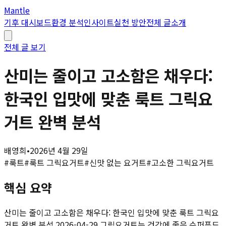
Mantle
기후 대시보드
환경 분석
인사이트
실천 방안
전체 글
소개
전체 글 보기
산미는 줄이고 고소함은 채우다:
한국인 입맛에 맞춘 룩트 그릭요
거트 완벽 분석
배영희
•
2026년 4월 29일
#
룩트
#
룩트 그릭요거트
#
신맛 없는 요거트
#
고소한 그릭요거트
핵심 요약
산미는 줄이고 고소함은 채우다: 한국인 입맛에 맞춘 룩트 그릭요
거트 완벽 분석 2026-04-29 그릭요거트는 건강에 좋은 슈퍼푸드