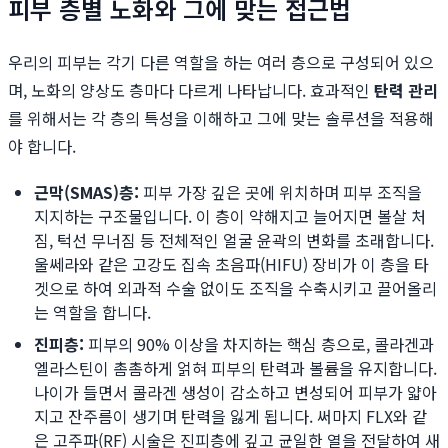
피부 층별 노화와 그에 맞는 접근법
우리의 피부는 각기 다른 역할을 하는 여러 층으로 구성되어 있으
며, 노화의 양상도 층마다 다르게 나타납니다. 효과적인
탄력 관리
를 위해서는 각 층의 특성을 이해하고 그에 맞는 솔루션을 적용해
야 합니다.
근막(SMAS)층:
피부 가장 깊은 곳에 위치하며 피부 조직을
지지하는 구조물입니다. 이 층이 약해지고 늘어지면 볼살 처
짐, 턱선 무너짐 등 전체적인 얼굴 윤곽의 변화를 초래합니다.
울쎄라와 같은 고강도 집속 초음파(HIFU) 장비가 이 층을 타
겟으로 하여 외과적 수술 없이도 조직을 수축시키고 끌어올리
는 역할을 합니다.
진피층:
피부의 90% 이상을 차지하는 핵심 층으로, 콜라겐과
엘라스틴이 촘촘하게 얽혀 피부의 탄력과 볼륨을 유지합니다.
나이가 들면서 콜라겐 생성이 감소하고 변성되어 피부가 얇아
지고 잔주름이 생기며 탄력을 잃게 됩니다. 써마지 FLX와 같
은 고주파(RF) 시술은 진피층에 깊고 균일한 열을 전달하여 새