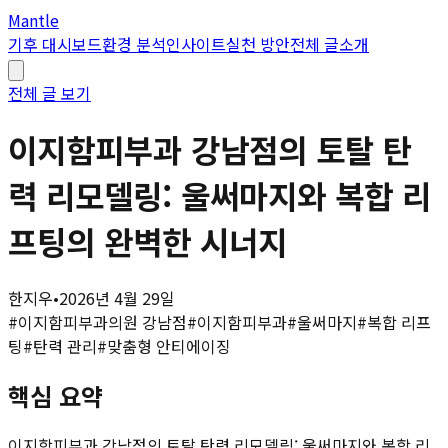
Mantle
기후 대시보드
환경 분석
인사이트
실천 방안
전체 글
소개
전체 글 보기
이지함피부과 강남점의 토탈 탄
력 리모델링: 울써마지와 복합 리
프팅의 완벽한 시너지
한지우
•
2026년 4월 29일
#
이지함피부과의원 강남점
#
이지함피부과
#
울써마지
#
복합 리프
팅
#
탄력 관리
#
맞춤형 안티에이징
핵심 요약
이지함피부과 강남점의 토탈 탄력 리모델링: 울써마지와 복합 리