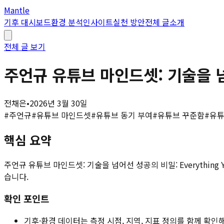
Mantle
기후 대시보드
환경 분석
인사이트
실천 방안
전체 글
소개
전체 글 보기
주언규 유튜브 마인드셋: 기술을 넘어선
전채은
•
2026년 3월 30일
#
주언규
#
유튜브 마인드셋
#
유튜브 동기 부여
#
유튜브 꾸준함
#
유튜
핵심 요약
주언규 유튜브 마인드셋: 기술을 넘어선 성공의 비밀: Everything
습니다.
확인 포인트
기후·환경 데이터는 측정 시점, 지역, 지표 정의를 함께 확인