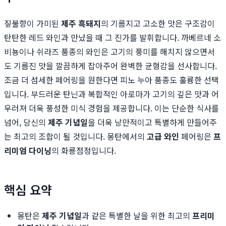
짚불향이 가미된
제주 흑돼지
의 기름지고 고소한 맛은 구조감이
탄탄한 레드 와인과 만났을 때 그 진가를 발휘합니다. 까베르네 소
비뇽이나 쉬라즈 품종의 와인은 고기의 풍미를 해치지 않으면서
도 기름진 맛을 깔끔하게 잡아주어 완벽한 균형감을 선사합니다.
조금 더 섬세한 페어링을 원한다면 피노 누아 품종도 훌륭한 선택
입니다. 부드러운 탄닌과 복합적인 아로마가 고기의 깊은 맛과 어
우러져 더욱 풍성한 미식 경험을 제공합니다. 이는 단순한 식사를
넘어, 당신의
제주 기념일
을 더욱 낭만적이고 특별하게 만들어주
는 최고의 조합이 될 것입니다. 몽탄에서의
고급 와인
페어링은
프
리미엄 다이닝
의 화룡점정입니다.
핵심 요약
몽탄은
제주 기념일
과 같은 특별한 날을 위한 최고의
프리미