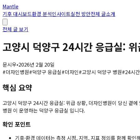
Mantle
기후 대시보드
환경 분석
인사이트
실천 방안
전체 글
소개
전체 글 보기
고양시 덕양구 24시간 응급실: 
문시우
•
2026년 2월 20일
#
더자인병원
#
덕양구 응급실
#
더자인
#
고양시 덕양구 병원
#
24시
핵심 요약
고양시 덕양구 24시간 응급실: 위급 상황, 더자인병원이 당신 곁에 
병원 이 운영하는 덕양구 응급실 입니다.
확인 포인트
기후·환경 데이터는 측정 시점, 지역, 지표 정의를 함께 확인