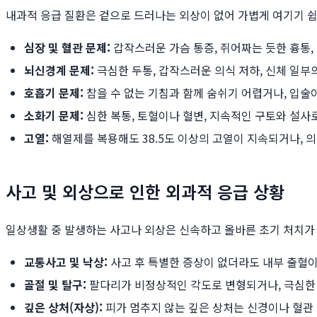
내과적 응급 질환은 겉으로 드러나는 외상이 없어 가볍게 여기기 쉽
심장 및 혈관 문제:
갑작스러운 가슴 통증, 쥐어짜는 듯한 흉통,
뇌신경계 문제:
극심한 두통, 갑작스러운 의식 저하, 신체 일부의
호흡기 문제:
참을 수 없는 기침과 함께 숨쉬기 어렵거나, 입술
소화기 문제:
심한 복통, 토혈이나 혈변, 지속적인 구토와 설사로
고열:
해열제를 복용해도 38.5도 이상의 고열이 지속되거나, 
사고 및 외상으로 인한 외과적 응급 상황
일상생활 중 발생하는 사고나 외상은 신속하고 올바른 초기 처치가
교통사고 및 낙상:
사고 후 특별한 증상이 없더라도 내부 출혈이
골절 및 탈구:
팔다리가 비정상적인 각도로 변형되거나, 극심한 
깊은 상처(자상):
피가 멈추지 않는 깊은 상처는 신경이나 혈관 