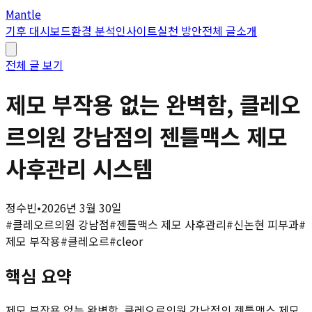
Mantle
기후 대시보드
환경 분석
인사이트
실천 방안
전체 글
소개
전체 글 보기
제모 부작용 없는 완벽함, 클레오
르의원 강남점의 젠틀맥스 제모
사후관리 시스템
정수빈
•
2026년 3월 30일
#
클레오르의원 강남점
#
젠틀맥스 제모 사후관리
#
신논현 피부과
#
제모 부작용
#
클레오르
#
cleor
핵심 요약
제모 부작용 없는 완벽함, 클레오르의원 강남점의 젠틀맥스 제모