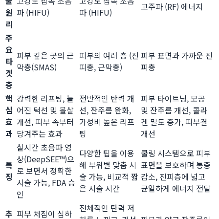
술
고강도 집속 초음
고강도 집속 초음
고주파 (RF) 에너지
원
파 (HIFU)
파 (HIFU)
리
주
요
피부 깊은 곳의 근
피부의 여러 층 (진
피부 표면과 가까운 진
타
막층(SMAS)
피층, 근막층)
피층
겟
층
핵
강력한 리프팅, 늘
전반적인 탄력 개
피부 타이트닝, 모공
심
어진 턱선 및 볼살
선, 잔주름 완화,
및 잔주름 개선, 콜라
효
개선, 피부 속부터
가성비 높은 리프
겐 밀도 증가, 피부결
과
당겨주는 효과
팅
개선
실시간 초음파 영
다양한 팁을 이용
쿨링 시스템으로 피부
상(DeepSEE™)으
특
해 부위별 맞춤 시
표면을 보호하며 통증
로 보면서 정확한
징
술 가능, 비교적 짧
감소, 진피층에 넓고
시술 가능, FDA 승
은 시술 시간
균일하게 에너지 전달
인
전체적인 탄력 저
추
피부 처짐이 심하