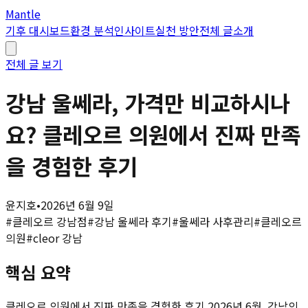
Mantle
기후 대시보드
환경 분석
인사이트
실천 방안
전체 글
소개
전체 글 보기
강남 울쎄라, 가격만 비교하시나
요? 클레오르 의원에서 진짜 만족
을 경험한 후기
윤지호
•
2026년 6월 9일
#
클레오르 강남점
#
강남 울쎄라 후기
#
울쎄라 사후관리
#
클레오르
의원
#
cleor 강남
핵심 요약
클레오르 의원에서 진짜 만족을 경험한 후기 2026년 6월, 강남의