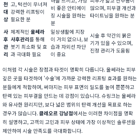
하를 느끼고, 가성
피부가 얇고 잔주름이
천
고, 턱선이 무너져
비 좋은 안티에이
많으며, 피부결 개선과
대
강력한 리프팅이
징 시술을 원하는
타이트닝을 원하는 분
상
필요한 분
분
사
체계적인
울쎄라
일상생활에 지장
시술 후 약간의 붉은
후
사후관리
를 통해
이 거의 없으나, 보
기가 있을 수 있으며,
관
붓기 최소화 및 효
습과 자외선 차단
진정 관리가 도움됨
리
과 극대화 필요
이 중요
이처럼 각 시술은 장점과 타겟이 명확히 다릅니다. 울쎄라는 피부
깊은 곳을 타겟하여 '수술'에 가까운 강력한 리프팅 효과를 원하는
분들에게 적합하며, 써마지는 피부 표면의 밀도를 높여 쫀쫀하고
탄력 있는 피부결을 만드는 데 강점이 있습니다. 슈링크는 울쎄라
와 유사한 원리지만, 보다 넓은 범위의 탄력 개선을 목표로 하는
경우가 많습니다.
클레오르 강남점
에서는 이러한 차이점을 명확
히 설명하고, 고객의 고민과 피부 상태에 가장 이상적인 솔루션을
제안하여 시술 만족도를 극대화합니다.