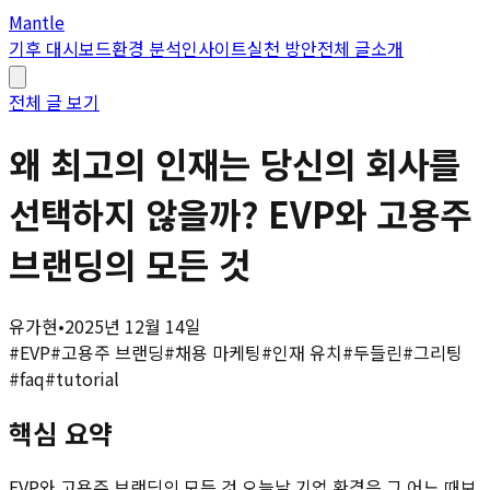
Mantle
기후 대시보드
환경 분석
인사이트
실천 방안
전체 글
소개
전체 글 보기
왜 최고의 인재는 당신의 회사를
선택하지 않을까? EVP와 고용주
브랜딩의 모든 것
유가현
•
2025년 12월 14일
#
EVP
#
고용주 브랜딩
#
채용 마케팅
#
인재 유치
#
두들린
#
그리팅
#
faq
#
tutorial
핵심 요약
EVP와 고용주 브랜딩의 모든 것 오늘날 기업 환경은 그 어느 때보