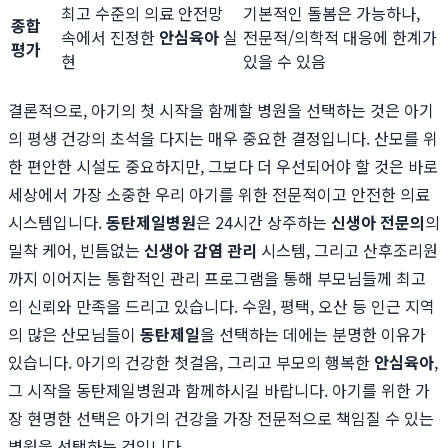
최고 수준의 의료 안전망
기본적인 돌봄은 가능하나,
종합
속에서 진정한
안심육아
실
전문적/의학적 대응에 한계가
평가
현
있을 수 있음
결론적으로, 아기의 첫 시작을 함께할 병원을 선택하는 것은 아기
의 평생 건강의 초석을 다지는 매우 중요한 결정입니다. 산모를 위
한 편안한 시설도 중요하지만, 그보다 더 우선되어야 할 것은 바로
세상에서 가장 소중한 우리 아기를 위한 전문적이고 안전한 의료
시스템입니다.
동탄제일병원
은 24시간 상주하는
신생아 전문의
의
밀착 케어, 빈틈없는
신생아 감염 관리
시스템, 그리고 산후조리원
까지 이어지는 통합적인 관리 프로그램을 통해 부모님들께 최고
의 신뢰와 만족을 드리고 있습니다. 수원, 평택, 오산 등 인근 지역
의 많은 산모님들이
동탄제일
을 선택하는 데에는 분명한 이유가
있습니다. 아기의 건강한 첫걸음, 그리고 부모의 행복한
안심육아
,
그 시작을 동탄제일병원과 함께하시길 바랍니다. 아기를 위한 가
장 현명한 선택은 아기의 건강을 가장 전문적으로 책임질 수 있는
병원을 선택하는 것입니다.