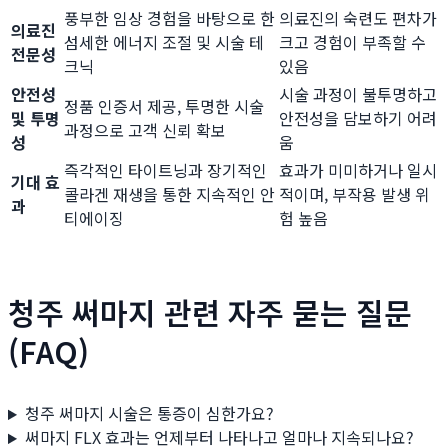
풍부한 임상 경험을 바탕으로 한
의료진의 숙련도 편차가
의료진
섬세한 에너지 조절 및 시술 테
크고 경험이 부족할 수
전문성
크닉
있음
안전성
시술 과정이 불투명하고
정품 인증서 제공, 투명한 시술
및 투명
안전성을 담보하기 어려
과정으로 고객 신뢰 확보
성
움
즉각적인 타이트닝과 장기적인
효과가 미미하거나 일시
기대 효
콜라겐 재생을 통한 지속적인 안
적이며, 부작용 발생 위
과
티에이징
험 높음
청주 써마지 관련 자주 묻는 질문
(FAQ)
청주 써마지 시술은 통증이 심한가요?
써마지 FLX 효과는 언제부터 나타나고 얼마나 지속되나요?