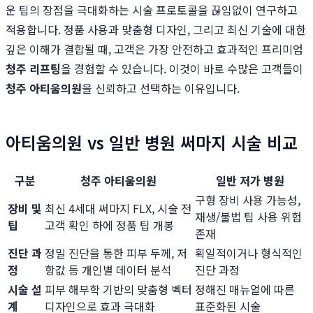
운 팁의 장점을 극대화하는 시술 프로토콜을 끊임없이 연구하고
적용합니다. 정품 사용과 맞춤형 디자인, 그리고 최신 기술에 대한
깊은 이해가 결합될 때, 고객은 가장 안전하고 효과적인 프리미엄
청주 리프팅
을 경험할 수 있습니다. 이것이 바로 수많은 고객들이
청주 아티움의원
을 신뢰하고 선택하는 이유입니다.
아티움의원 vs 일반 병원 써마지 시술 비교
구분
청주 아티움의원
일반 저가 병원
구형 장비 사용 가능성,
장비 및
최신 4세대 써마지 FLX, 시술 전
재생/불법 팁 사용 위험
팁
고객 확인 하에 정품 팁 개봉
존재
진단 과
정밀 진단을 통한 피부 두께, 저
획일적이거나 형식적인
정
항값 등 개인별 데이터 분석
진단 과정
시술 설
피부 해부학 기반의 맞춤형 벡터
정해진 매뉴얼에 따른
계
디자인으로 효과 극대화
표준화된 시술