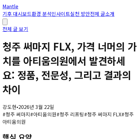
Mantle
기후 대시보드
환경 분석
인사이트
실천 방안
전체 글
소개
전체 글 보기
청주 써마지 FLX, 가격 너머의 가
치를 아티움의원에서 발견하세
요: 정품, 전문성, 그리고 결과의
차이
강도현
•
2026년 3월 22일
#
청주 써마지
#
아티움의원
#
청주 리프팅
#
청주 써마지 FLX
#
청주
아티움의원
핵심 요약