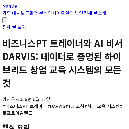
Mantle
기후 대시보드
환경 분석
인사이트
실천 방안
전체 글
소개
전체 글 보기
비즈니스PT 트레이너와 AI 비서
DARVIS: 데이터로 증명된 하이
브리드 창업 교육 시스템의 모든
것
황민우
•
2026년 6월 17일
#
비즈니스PT 트레이너
#
DARVIS
#
1:1 코칭
#
창업 교육 시스템
#
로프트아일랜드
핵심 요약