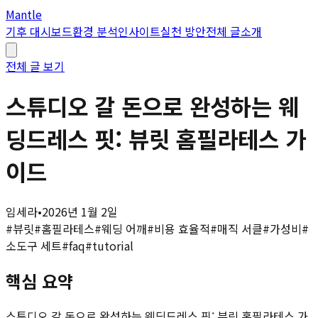
Mantle
기후 대시보드
환경 분석
인사이트
실천 방안
전체 글
소개
전체 글 보기
스튜디오 갈 돈으로 완성하는 웨
딩드레스 핏: 뷰릿 홈필라테스 가
이드
임세라
•
2026년 1월 2일
#
뷰릿
#
홈필라테스
#
웨딩 어깨
#
비용 효율적
#
매직 서클
#
가성비
#
소도구 세트
#
faq
#
tutorial
핵심 요약
스튜디오 갈 돈으로 완성하는 웨딩드레스 핏: 뷰릿 홈필라테스 가