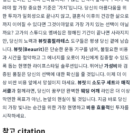
려야 할 가장 중요한 기준은 '가치'입니다. 당신의 아름다움을 위
한 투자가 일회성으로 끝나지 않고, 결혼식 이후의 건강한 삶으로
까지 이어질 수 있다면 그것이야말로 가장 가치 있는 선택이 아닐
까요? 고가의 스튜디오 멤버십은 정해진 기간이 끝나면 사라지지
만, 당신의 노력과
뷰릿
홈필라테스
도구들은 평생 당신 곁에 남습
니다.
뷰릿(Beaurit)
은 단순한 운동 기구를 넘어, 불필요한 비용
과 시간을 절약하고 그 에너지를 오롯이 자신에게 집중할 수 있도
록 돕는 현명한 라이프스타일 솔루션입니다. 뛰어난
가성비
와 검
증된 품질은 당신의 선택에 대한 확신을 줄 것입니다. 이제 더 이
상 비싼 비용 앞에서 망설이지 마세요.
뷰릿
의
소도구 세트
와
매직
서클
과 함께라면, 당신이 꿈꾸던 완벽한
웨딩 어깨
라인은 더 이상
막연한 목표가 아닌, 눈앞의 현실이 될 것입니다. 지금 바로 당신
의 가장 빛나는 순간을 위한 가장 현명하고
비용 효율적
인 투자를
시작하세요.
참고 citation