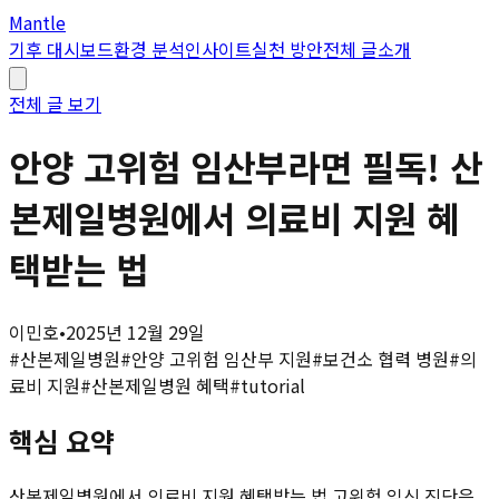
Mantle
기후 대시보드
환경 분석
인사이트
실천 방안
전체 글
소개
전체 글 보기
안양 고위험 임산부라면 필독! 산
본제일병원에서 의료비 지원 혜
택받는 법
이민호
•
2025년 12월 29일
#
산본제일병원
#
안양 고위험 임산부 지원
#
보건소 협력 병원
#
의
료비 지원
#
산본제일병원 혜택
#
tutorial
핵심 요약
산본제일병원에서 의료비 지원 혜택받는 법 고위험 임신 진단은