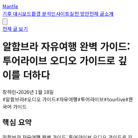
Mantle
기후 대시보드
환경 분석
인사이트
실천 방안
전체 글
소개
전체 글 보기
알함브라 자유여행 완벽 가이드:
투어라이브 오디오 가이드로 깊
이를 더하다
장하린
•
2026년 1월 18일
#
알함브라
#
오디오 가이드
#
자유여행
#
투어라이브
#
tourlive
#
한
국어 가이드
핵심 요약
알함브라 자유여행 완벽 가이드: 투어라이브 오디오 가이드로 깊